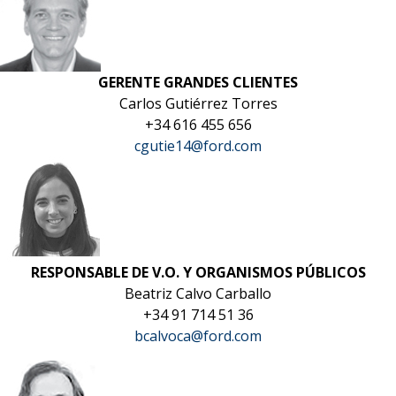
GERENTE GRANDES CLIENTES
Carlos Gutiérrez Torres
+34 616 455 656
cgutie14@ford.com
RESPONSABLE DE V.O. Y ORGANISMOS PÚBLICOS
Beatriz Calvo Carballo
+34 91 714 51 36
bcalvoca@ford.com