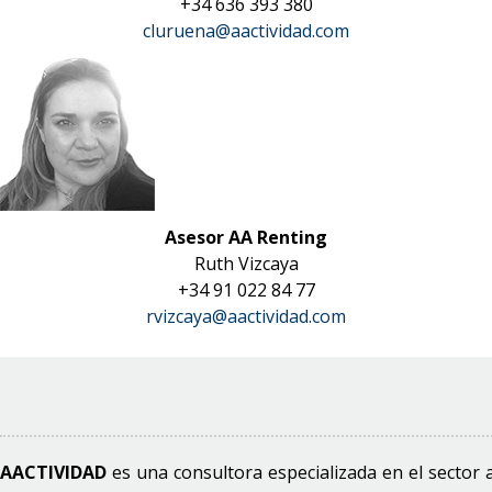
+34 636 393 380
cluruena@aactividad.com
Asesor AA Renting
Ruth Vizcaya
+34 91 022 84 77
rvizcaya@aactividad.com
AACTIVIDAD
es una consultora especializada en el sector 